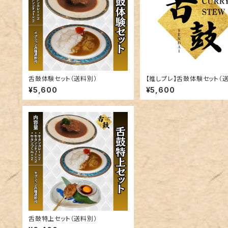
舌鼓体験セット（送料別）
【推しプレ】舌鼓体験セット（
別）
¥5,600
¥5,600
舌鼓特上セット（送料別）