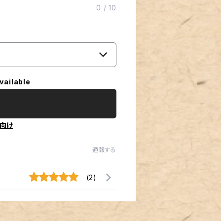
0
/
10
vailable
向け
通報する
(2)