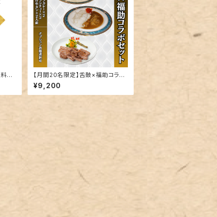
送料
【月間20名限定】舌鼓×福助コラボ
セット（送料込）
¥9,200