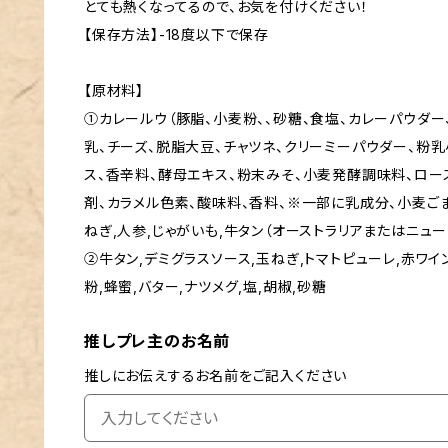
とても熱くなってるので、お気を付けください！
【保存方法】-18度以下で保存
【原材料】
①カレールウ（豚脂、小麦粉、、砂糖、食塩、カレーパウダー
乳、チーズ、脱脂大豆、チャツネ、クリーミーパウダー、粉乳
ス、香辛料、酵母エキス、粉末みそ、小麦発酵調味料、ロー
剤、カラメル色素、酸味料、香料、※一部に乳成分、小麦ごま
ねぎ,人参,じゃがいも,牛タン（オーストラリアまたはニュ
②牛タン,デミグラスソース,玉ねぎ,トマトピューレ,赤ワイ
粉,蜂蜜,バター,ナツメグ,塩,胡椒,砂糖
推しプレ主のお名前
推しにお伝えするお名前をご記入ください